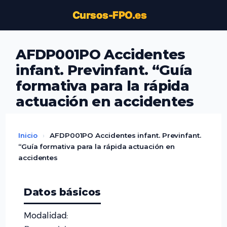
Saltar
Cursos-FPO.es
al
contenido
AFDP001PO Accidentes
infant. Previnfant. “Guía
formativa para la rápida
actuación en accidentes
Inicio
›
AFDP001PO Accidentes infant. Previnfant.
“Guía formativa para la rápida actuación en
accidentes
Datos básicos
Modalidad: